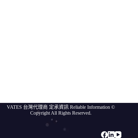
Vates
compare
我
們
的
客
戶
討
論
區
關於
VATES
更
VATES 台灣代理商 定承資訊 Reliable Information ©
多
Copyright All Rights Reserved.
資
訊