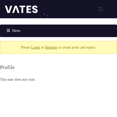
跳
至
主
解
要
決
內
Menu
方
容
案
Forum
Navigation
XCP-
Please
Login
or
Register
to create posts and topics.
ng
Xen
Orchestra
Profile
Xen
Orchestra
Proxy
This user does not exist.
XOSTOR
MCP
AI虛
擬化
管理