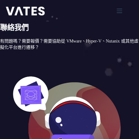
跳
至
主
解
要
聯絡我們
決
內
方
容
有問題嗎？需要報價？需要協助從 VMware、Hyper-V、Nutanix 或其他虛
案
擬化平台進行遷移？
XCP-
ng
Xen
Orchestra
Xen
Orchestra
Proxy
XOSTOR
MCP
AI虛
擬化
管理