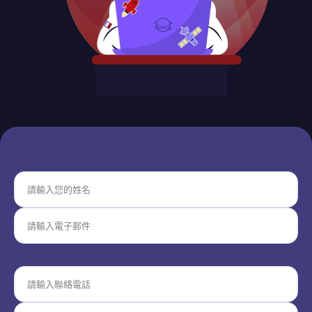
Vates
compare
我
們
的
客
戶
討
論
區
關於
VATES
更
多
資
訊