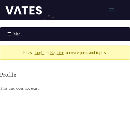
跳
至
主
解
要
決
內
Menu
方
容
案
Forum
Navigation
XCP-
Please
Login
or
Register
to create posts and topics.
ng
Xen
Orchestra
Profile
Xen
Orchestra
Proxy
This user does not exist.
XOSTOR
MCP
AI虛
擬化
管理