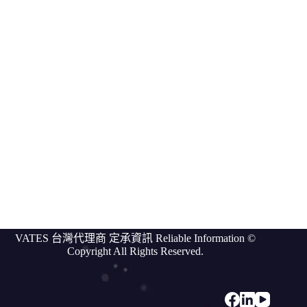
Vates
compare
我
們
的
客
戶
討
論
區
關於
VATES
更
VATES 台灣代理商 定承資訊 Reliable Information ©
多
Copyright All Rights Reserved.
資
訊