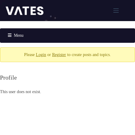
跳
至
主
解
要
決
內
Menu
方
容
案
Forum
Navigation
XCP-
Please
Login
or
Register
to create posts and topics.
ng
Xen
Orchestra
Profile
Xen
Orchestra
Proxy
This user does not exist.
XOSTOR
MCP
AI虛
擬化
管理