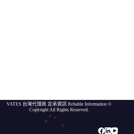
Vates
compare
我
們
的
客
戶
討
論
區
關於
VATES
更
VATES 台灣代理商 定承資訊 Reliable Information ©
多
Copyright All Rights Reserved.
資
訊