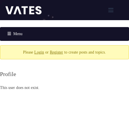
跳
至
主
解
要
決
內
Menu
方
容
案
Forum
Navigation
XCP-
Please
Login
or
Register
to create posts and topics.
ng
Xen
Orchestra
Profile
Xen
Orchestra
Proxy
This user does not exist.
XOSTOR
MCP
AI虛
擬化
管理