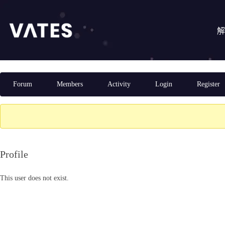
跳
至
主
解
要
內
容
Forum
Forum
Members
Activity
Login
Register
Navigation
Profile
This user does not exist.