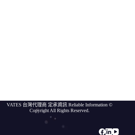
Vates
compare
我
們
的
客
戶
討
論
區
關於
VATES
更
VATES 台灣代理商 定承資訊 Reliable Information ©
多
Copyright All Rights Reserved.
資
訊