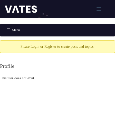
跳
至
主
解
要
決
內
Menu
方
容
案
Forum
Navigation
XCP-
Please
Login
or
Register
to create posts and topics.
ng
Xen
Orchestra
Profile
Xen
Orchestra
Proxy
This user does not exist.
XOSTOR
MCP
AI虛
擬化
管理